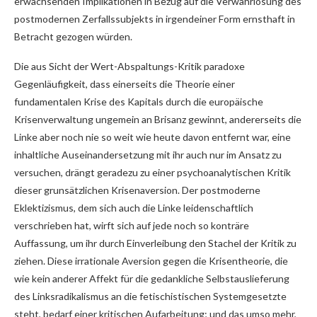
erwachsenden Implikationen in Bezug auf die Verwahrlosung des
postmodernen Zerfallssubjekts in irgendeiner Form ernsthaft in
Betracht gezogen würden.
Die aus Sicht der Wert-Abspaltungs-Kritik paradoxe
Gegenläufigkeit, dass einerseits die Theorie einer
fundamentalen Krise des Kapitals durch die europäische
Krisenverwaltung ungemein an Brisanz gewinnt, andererseits die
Linke aber noch nie so weit wie heute davon entfernt war, eine
inhaltliche Auseinandersetzung mit ihr auch nur im Ansatz zu
versuchen, drängt geradezu zu einer psychoanalytischen Kritik
dieser grunsätzlichen Krisenaversion. Der postmoderne
Eklektizismus, dem sich auch die Linke leidenschaftlich
verschrieben hat, wirft sich auf jede noch so konträre
Auffassung, um ihr durch Einverleibung den Stachel der Kritik zu
ziehen. Diese irrationale Aversion gegen die Krisentheorie, die
wie kein anderer Affekt für die gedankliche Selbstauslieferung
des Linksradikalismus an die fetischistischen Systemgesetzte
steht, bedarf einer kritischen Aufarbeitung; und das umso mehr,