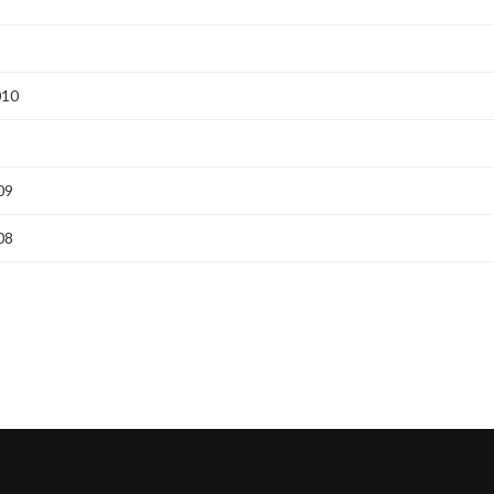
010
09
08
8