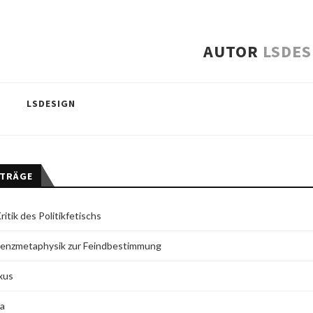
AUTOR
LSDES
LSDESIGN
ITRÄGE
itik des Politikfetischs
genzmetaphysik zur Feindbestimmung
xus
ma