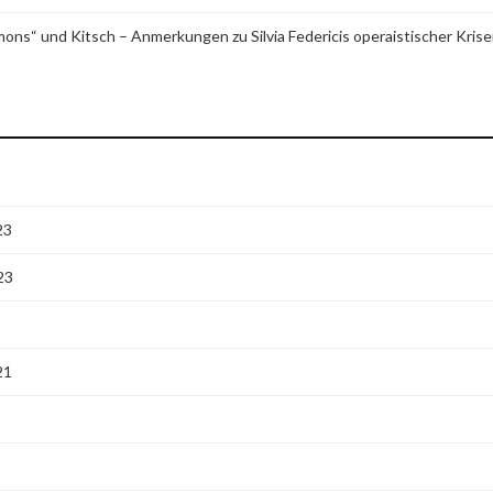
ons“ und Kitsch – Anmerkungen zu Silvia Federicis operaistischer Kri
23
23
21
1